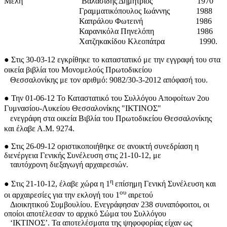
Μέλη Βαλασίδης Δημήτριος 1970
Γραμματικόπουλος Ιωάννης 1988
Καπράλου Φωτεινή 1986
Καρανικόλα Πηνελόπη 1986
Χατζηκακίδου Κλεοπάτρα 1990.
●
Στις 30-03-12 εγκρίθηκε το καταστατικό με την εγγραφή του στα
οικεία βιβλία του Μονομελούς Πρωτοδικείου
Θεσσαλονίκης με τον αριθμό: 9082/30-3-2012 απόφασή του.
●
Την 01-06-12 Το Καταστατικό του Συλλόγου Αποφοίτων 2ου
Γυμνασίου-Λυκείου Θεσσαλονίκης "ΙΚΤΙΝΟΣ"
ενεγράφη στα οικεία Βιβλία του Πρωτοδικείου Θεσσαλονίκης
και έλαβε Α.Μ. 9274.
●
Στις 26-09-12 οριστικοποιήθηκε σε ανοικτή συνεδρίαση η
διενέργεια Γενικής Συνέλευση στις 21-10-12, με
ταυτόχρονη διεξαγωγή αρχαιρεσιών.
η
●
Στις 21-10-12, έλαβε χώρα η 1
επίσημη Γενική Συνέλευση και
ου
οι αρχαιρεσίες για την εκλογή του 1
αιρετού
Διοικητικού Συμβουλίου. Ενεγράφησαν 238 συναπόφοιτοι, οι
οποίοι αποτέλεσαν το αρχικό Σώμα του Συλλόγου
‘ΙΚΤΙΝΟΣ’. Τα αποτελέσματα της ψηφοφορίας είχαν ως