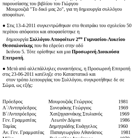
παρουσίασης του βιβλίου του Γιώργου
Μουμουζιά "Το δικό μας 2ο", για τη δημιουργία συλλόγου
αποφοίτων.
●
Στις 13-4-2011 συγκεντρώθηκαν στο θεατράκι του σχολείου 50
περίπου απόφοιτοι και αποφασίστηκε η
ου
δημιουργία
Συλλόγου Αποφοίτων 2
Γυμνασίου-Λυκείου
Θεσσαλονίκης
που θα εδρεύει στην οδό
Ικτίνου 5. Τότε ορίσθηκε και μια
Προσωρινή Διοικούσα
Επιτροπή
.
●
Μετά από αλλεπάλληλες συναντήσεις, η Προσωρινή Επιτροπή
στις 23-06-2011 κατέληξε στο Καταστατικό και
στον τρόπο λειτουργίας του Συλλόγου, συγκροτήθηκε δε σε
Σώμα, ως εξής:
Πρόεδρος Μουμουζιάς Γεώργιος 1981
Α΄/Αντιπρόεδρος Συνεφάκης Γεώργιος 1969
Β΄/Αντιπρόεδρος Χατζηγιαννάκης Στυλιανός 1969
Γεν. Γραμματέας Λεωτόν Δόμνα 1986
Ταμίας Δημητριάδης Ευάγγελος 1960
Αν. Γεν. Γραμματέας Παπαγεωργίου Αθανάσιος 1981