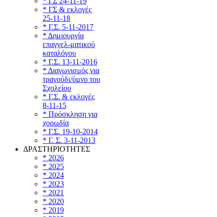
* ΓΣ 24-11-19
* ΓΣ & εκλογές
25-11-18
* Γ.Σ. 5-11-2017
* Δημιουργία
επαγγελ-ματικού
καταλόγου
* Γ.Σ. 13-11-2016
* Διαγωνισμός για
τραγούδι/ύμνο του
Σχολείου
* Γ.Σ. & εκλογές
8-11-15
* Πρόσκληση για
χορωδία
* Γ.Σ. 19-10-2014
* Γ. Σ. 3-11-2013
ΔΡΑΣΤΗΡΙΟΤΗΤΕΣ
* 2026
* 2025
* 2024
* 2023
* 2021
* 2020
* 2019