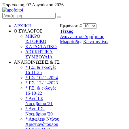
Παρασκευή, 07 Αυγούστου 2026
ΑΡΧΙΚΗ
Εμφάνιση #
Ο ΣΥΛΛΟΓΟΣ
Τίτλος
ΜΙΚΡΟ
Αναγνώστου Δημήτριος
ΙΣΤΟΡΙΚΟ
Μωραϊτίδης Κωνσταντίνος
ΚΑΤΑΣΤΑΤΙΚΟ
ΔΙΟΙΚΗΤΙΚΑ
ΣΥΜΒΟΥΛΙΑ
ΑΝΑΚΟΙΝΩΣΕΙΣ & ΓΣ
* Γ.Σ. & εκλογές
16-11-25
* Γ.Σ. 10-11-2024
* Γ.Σ. 12-11-2023
* Γ.Σ. & εκλογές
16-10-22
* Αντί ΓΣ
Νοεμβρίου '21
* Αντί Γ.Σ.
Νοεμβρίου '20
* Απώλεια Ντίνου
Χριστιανόπουλου